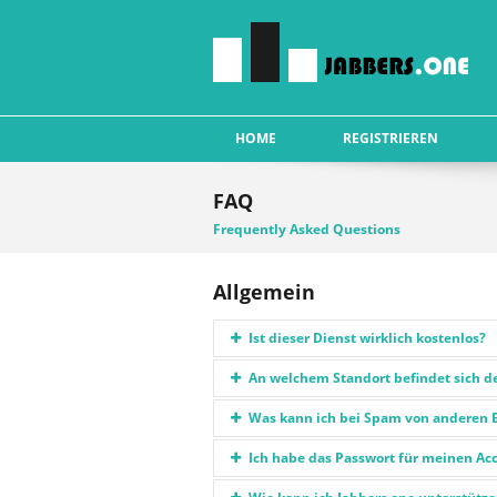
HOME
REGISTRIEREN
FAQ
Frequently Asked Questions
Allgemein
Ist dieser Dienst wirklich kostenlos?
Ja dieser Dienst ist wirklich kostenlos. Du
An welchem Standort befindet sich de
Der XMPP Dienst wird über einen gemietet
Was kann ich bei Spam von anderen 
Über deinen XMPP Client, kannst du Benutz
Ich habe das Passwort für meinen Acc
Über die Website Jabbers.one hat der Benu